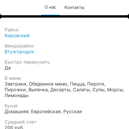
О нас
Контакты
Район
Кировский
Микрорайон
Втузгородок
Быстро перекусить
Да
В меню
Завтраки
,
Обеденное меню
,
Пицца
,
Пироги
,
Пирожки
,
Выпечка
,
Десерты
,
Салаты
,
Супы
,
Морсы,
Лимонады
Кухня
Домашняя
,
Европейская
,
Русская
Средний счет
200 руб.